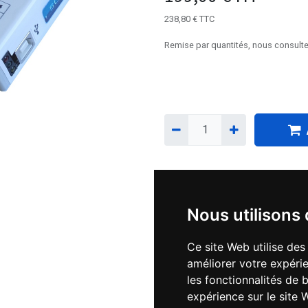
238,80
€
TTC
Remise par quantités, nous consulte
Téléchargements :
Nous utilisons
Manuels ICNC V2 et V3 (Int
Documentations MODBUS) - F
Ce site Web utilise des
améliorer votre expérie
les fonctionnalités de 
Interconnection CNC-IHM
expérience sur le site