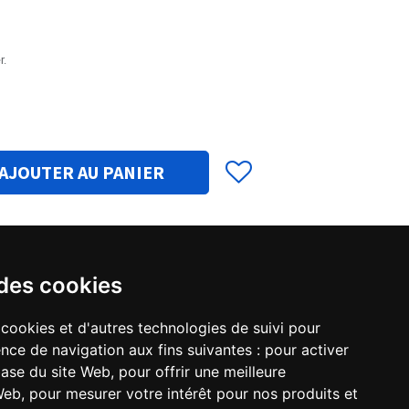
r.
AJOUTER AU PANIER
 des cookies
erprêteur PLC Basic + ICNC Studio +
rançais - 22_09_2025.pdf
 cookies et d'autres technologies de suivi pour
nce de navigation aux fins suivantes :
pour activer
base du site Web
,
pour offrir une meilleure
 Web
,
pour mesurer votre intérêt pour nos produits et