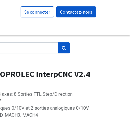
Se connecter
Contactez-nous
SOPROLEC InterpCNC V2.4
axes: 8 Sorties TTL Step/Direction
V
giques 0/10V et 2 sorties analogiques 0/10V
LAAD, MACH3, MACH4