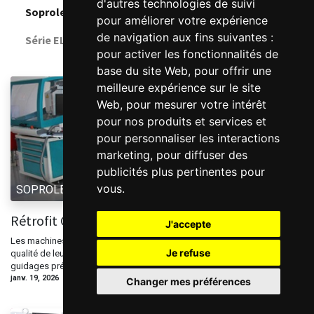
d'autres technologies de suivi
Soprolec Blog
pour améliorer votre expérience
de navigation aux fins suivantes :
Série EL8
pour activer les fonctionnalités de
base du site Web
,
pour offrir une
meilleure expérience sur le site
Web
,
pour mesurer votre intérêt
pour nos produits et services et
pour personnaliser les interactions
marketing
,
pour diffuser des
publicités plus pertinentes pour
vous
.
SOPROLEC, Ahmed ABOUTALEB
Rétrofit CNC Charlyrobot
J'accepte
Les machines Charlyrobot sont depuis longtemps reconnues pour la
Je refuse
qualité de leur conception mécanique. Leur structure robuste, leurs
guidages précis et leur cinématique fiable font que, même après de ...
janv. 19, 2026
0
1027
Changer mes préférences