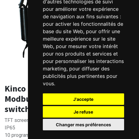
d'autres technologies de suivi
pour améliorer votre expérience
de navigation aux fins suivantes :
pour activer les fonctionnalités de
base du site Web
,
pour offrir une
meilleure expérience sur le site
Web
,
pour mesurer votre intérêt
pour nos produits et services et
pour personnaliser les interactions
marketing
,
pour diffuser des
publicités plus pertinentes pour
vous
.
Kinco SZ7G 7" HMI for handheld -
Modbus + "Dead man" function
J'accepte
switch
Je refuse
TFT screen, 800 × 480 pixel resolution, 16.77 million colors
Changer mes préférences
IP65
10 programmable function keys