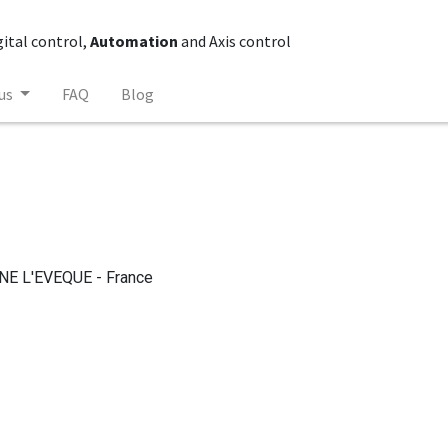
gital control,
Automation
and Axis control
us
FAQ
Blog
GNE L'EVEQUE - France