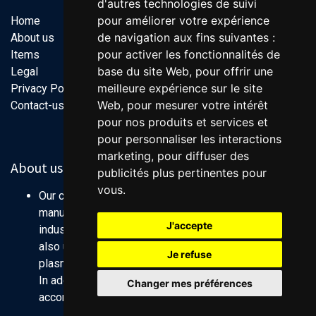
d'autres technologies de suivi
pour améliorer votre expérience
Home
de navigation aux fins suivantes :
About us
pour activer les fonctionnalités de
Items
base du site Web
,
pour offrir une
Legal
meilleure expérience sur le site
Privacy Policy
Web
,
pour mesurer votre intérêt
Contact-us
pour nos produits et services et
pour personnaliser les interactions
marketing
,
pour diffuser des
About us
publicités plus pertinentes pour
vous
.
Our company is specialized in designing and
manufacturing axes controller used in wide range of
J'accepte
industry (packaging, labeling...). Those controllers are
also used for CNC applications (milling machine,
Je refuse
plasma cutting machine).
In addition, we are providing a lot of motors solutions
Changer mes préférences
according to your requirement.