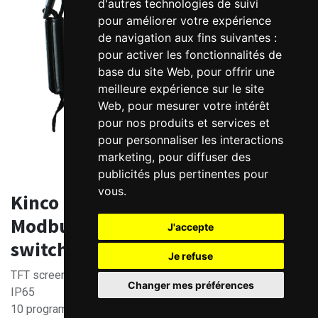
d'autres technologies de suivi
pour améliorer votre expérience
de navigation aux fins suivantes :
pour activer les fonctionnalités de
base du site Web
,
pour offrir une
meilleure expérience sur le site
Web
,
pour mesurer votre intérêt
pour nos produits et services et
pour personnaliser les interactions
marketing
,
pour diffuser des
publicités plus pertinentes pour
vous
.
Kinco SZ7G 7" HMI for handheld -
Modbus + "Dead man" function
J'accepte
switch
Je refuse
TFT screen, 800 × 480 pixel resolution, 16.77 million colors
Changer mes préférences
IP65
10 programmable function keys