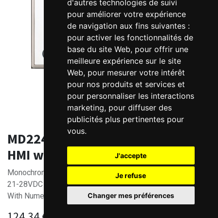
d'autres technologies de suivi
pour améliorer votre expérience
de navigation aux fins suivantes :
pour activer les fonctionnalités de
base du site Web
,
pour offrir une
meilleure expérience sur le site
Web
,
pour mesurer votre intérêt
pour nos produits et services et
pour personnaliser les interactions
marketing
,
pour diffuser des
publicités plus pertinentes pour
vous
.
MD224L Kinco 4.3" monochrome
HMI with numeric keypad
J'accepte
Monochrome HMI screen - 4.3" - 192x64 - 1 serial port -
Je refuse
21-28VDC
Changer mes préférences
With Numeric keypad and Functions
124.34
€
Without Taxes