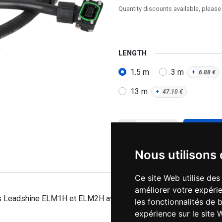
Quantity discounts available, please
LENGTH
1.5 m
3 m
+
6.88
€
13 m
+
47.10
€
Nous utilisons
Ce site Web utilise des
améliorer votre expérie
ss Leadshine ELM1H et ELM2H avec fonction codeur absolu
les fonctionnalités de 
expérience sur le site