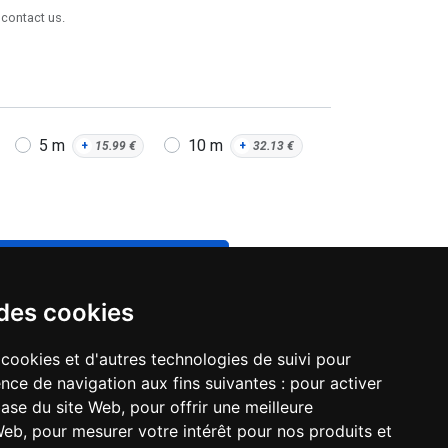
 contact us.
5 m
10 m
+
15.99
€
+
32.13
€
AJOUTER AU PANIER
 des cookies
 cookies et d'autres technologies de suivi pour
nce de navigation aux fins suivantes :
pour activer
base du site Web
,
pour offrir une meilleure
 Web
,
pour mesurer votre intérêt pour nos produits et