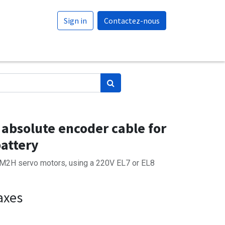
Sign in
Contactez-nous
absolute encoder cable for
battery
2H servo motors, using a 220V EL7 or EL8
axes