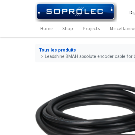
Di
Home
Shop
Projects
Miscellaneo
Tous les produits
Leadshine BMAH absolute encoder cable for br