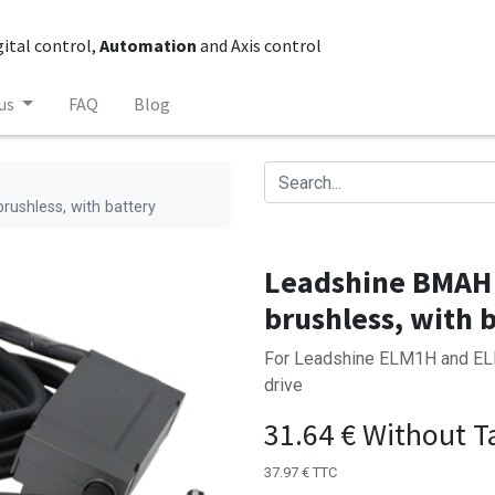
gital control,
Automation
and Axis control
us
FAQ
Blog
ushless, with battery
Leadshine BMAH 
brushless, with 
For Leadshine ELM1H and ELM
drive
31.64
€
Without T
37.97
€
TTC