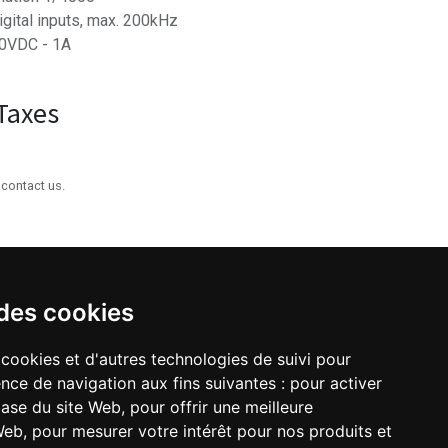
igital inputs, max. 200kHz
30VDC - 1A
Taxes
 contact us.
 des cookies
 cookies et d'autres technologies de suivi pour
nce de navigation aux fins suivantes :
pour activer
AJOUTER AU PANIER
base du site Web
,
pour offrir une meilleure
 Web
,
pour mesurer votre intérêt pour nos produits et