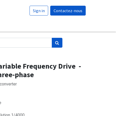
Sign in
Contactez-nous
riable Frequency Drive -
hree-phase
converter
e
olution 1/4000