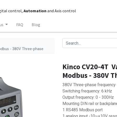
gital control,
Automation
and Axis control
us
FAQ
Blog
odbus - 380V Three-phase
Kinco CV20-4T Va
Modbus - 380V T
380V Three-phase frequency 
Switching frequency: 6 kHz
Output frequency: 0 - 300Hz
Mounting DIN rail or backplan
1 RS485 Modbus port
1 analog input -10~+10V, res