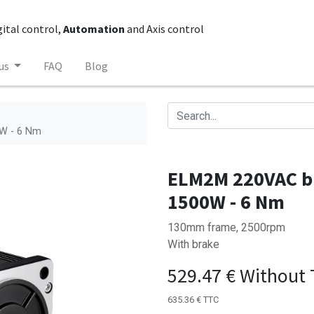
gital control,
Automation
and Axis control
us
FAQ
Blog
0W - 6 Nm
ELM2M 220VAC br
1500W - 6 Nm
130mm frame, 2500rpm
With brake
529.47
€
Without 
635.36
€
TTC