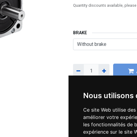
Quantity discounts available, please
BRAKE
Sur commande
Nous utilisons
Add the item to your wishlist 
Add the item to your wishlist 
Ce site Web utilise des
améliorer votre expérie
Product Documents
les fonctionnalités de 
expérience sur le site