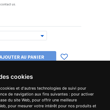
 contact us.
AJOUTER AU PANIER
 des cookies
to be notified when the product is back in stock.
to be notified when the product is back in stock.
 cookies et d'autres technologies de suivi pour
nce de navigation aux fins suivantes :
pour activer
base du site Web
,
pour offrir une meilleure
 Web
,
pour mesurer votre intérêt pour nos produits et