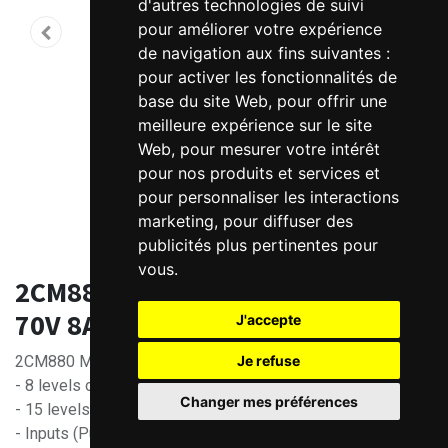
d'autres technologies de suivi
pour améliorer votre expérience
de navigation aux fins suivantes :
pour activer les fonctionnalités de
base du site Web
,
pour offrir une
meilleure expérience sur le site
Web
,
pour mesurer votre intérêt
pour nos produits et services et
pour personnaliser les interactions
marketing
,
pour diffuser des
publicités plus pertinentes pour
vous
.
2CM880 Digital stepper driver -
70V 8A Kinco
J'accepte
Je refuse
2CM880 Microstep Driver - 70V 8A
- 8 levels of current adjustment from 2.4~8A
Changer mes préférences
- 15 levels of resolution from 200~25,600 steps
- Inputs (Pulses/Dir or CW/CCW) 5~24V optocoupled with