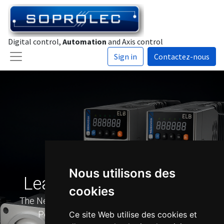
Digital control,
Automation
and Axis control
Sign in
Contactez-nous
Nous utilisons des
Leadshine's EL8 Series
cookies
The New Generation of Servo Drives Combining
Performance, Connectivity, and Safety
Ce site Web utilise des cookies et