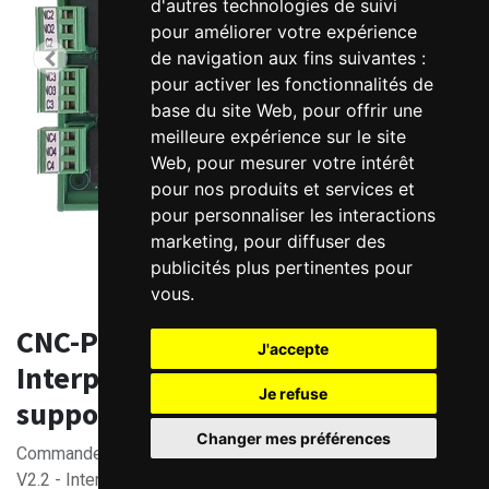
d'autres technologies de suivi
pour améliorer votre expérience
de navigation aux fins suivantes :
pour activer les fonctionnalités de
base du site Web
,
pour offrir une
meilleure expérience sur le site
Web
,
pour mesurer votre intérêt
pour nos produits et services et
pour personnaliser les interactions
marketing
,
pour diffuser des
publicités plus pertinentes pour
vous
.
CNC-PLC 5 axes SOPROLEC
J'accepte
InterpCNC V2.2B USB/RS485
Je refuse
support DIN
Changer mes préférences
Commande numérique - Automate programmable InterpCNC
V2.2 - Interfaces : USB et RS485 protocole MODBUS