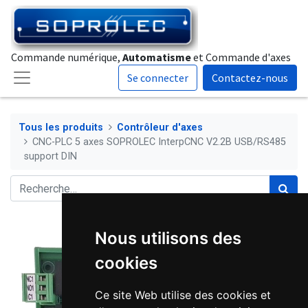
Commande numérique,
Automatisme
et Commande d'axes
Se connecter
Contactez-nous
Tous les produits
Contrôleur d'axes
CNC-PLC 5 axes SOPROLEC InterpCNC V2.2B USB/RS485
support DIN
Nous utilisons des
cookies
Ce site Web utilise des cookies et