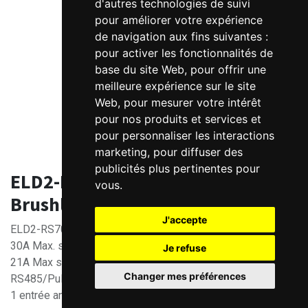
d'autres technologies de suivi
pour améliorer votre expérience
de navigation aux fins suivantes :
pour activer les fonctionnalités de
base du site Web
,
pour offrir une
meilleure expérience sur le site
Web
,
pour mesurer votre intérêt
pour nos produits et services et
pour personnaliser les interactions
marketing
,
pour diffuser des
publicités plus pertinentes pour
ELD2-RS7030B Variateur
vous
.
Brushless DC 24-70V 30A
J'accepte
ELD2-RS7030B Variateur Brushless DC 24-70V
30A Max. sous 48V (1200W)
Je refuse
21A Max si >48V
Changer mes préférences
RS485/Pulses+Dir.
1 entrée analogique. 1 sortie frein.