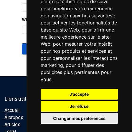
d'autres technologies de suivi
pour améliorer votre expérience
de navigation aux fins suivantes :
What is the result of 3 + 5?
pour activer les fonctionnalités de
base du site Web
,
pour offrir une
meilleure expérience sur le site
Web
,
pour mesurer votre intérêt
S'enregistrer
pour nos produits et services et
pour personnaliser les interactions
Vous avez déjà un compte ?
marketing
,
pour diffuser des
publicités plus pertinentes pour
vous
.
J'accepte
Liens utiles
Je refuse
Accueil
À propos
Changer mes préférences
Articles
Légal