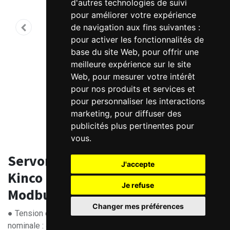
d'autres technologies de suivi
pour améliorer votre expérience
de navigation aux fins suivantes :
pour activer les fonctionnalités de
base du site Web
,
pour offrir une
meilleure expérience sur le site
Web
,
pour mesurer votre intérêt
pour nos produits et services et
pour personnaliser les interactions
marketing
,
pour diffuser des
publicités plus pertinentes pour
vous
.
Servomoteur brushless 48V DC
J'accepte
Kinco avec frein - driver intégré
Je refuse
Modbus et EtherCAT
Changer mes préférences
● Tension d'alimentation principale : 24-60 VDC. Tension
nominale : 48 V DC