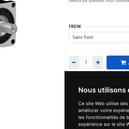
Remise par quantités, nous consulte
FREIN
Téléchargements :
Nous utilisons
Datasheet_ELVM6060V48
Ce site Web utilise des
améliorer votre expérie
les fonctionnalités de 
Datasheet_ELVM6060V48
expérience sur le site