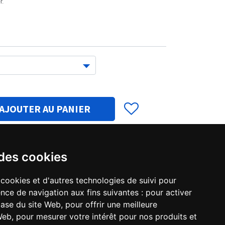
r.
AJOUTER AU PANIER
 des cookies
EH-M17-HD.pdf
 cookies et d'autres technologies de suivi pour
nce de navigation aux fins suivantes :
pour activer
base du site Web
,
pour offrir une meilleure
FH-M17-HD.pdf
 Web
,
pour mesurer votre intérêt pour nos produits et