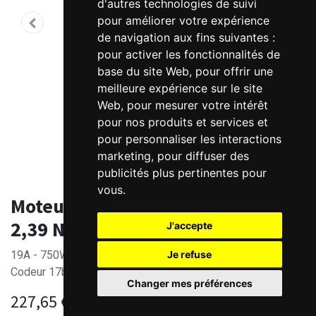
d'autres technologies de suivi
pour améliorer votre expérience
de navigation aux fins suivantes :
pour activer les fonctionnalités de
base du site Web
,
pour offrir une
meilleure expérience sur le site
Web
,
pour mesurer votre intérêt
pour nos produits et services et
pour personnaliser les interactions
marketing
,
pour diffuser des
publicités plus pertinentes pour
vous
.
Moteur Brushless DC 48V - 750W -
2,39 Nm
J'accepte
Je refuse
19A - 750W - 3000rpm - 2.39Nm (7.17Nm en pointe)
Codeur 17bits
Changer mes préférences
227,65
€
HT