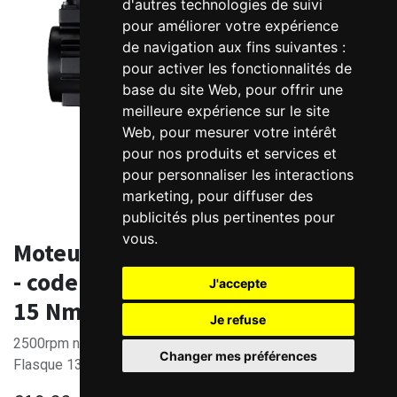
d'autres technologies de suivi
pour améliorer votre expérience
de navigation aux fins suivantes :
pour activer les fonctionnalités de
base du site Web
,
pour offrir une
meilleure expérience sur le site
Web
,
pour mesurer votre intérêt
pour nos produits et services et
pour personnaliser les interactions
marketing
,
pour diffuser des
publicités plus pertinentes pour
vous
.
Moteur Brushless AC 380V ELM2M
- codeur 23bits optique - 3800W -
J'accepte
15 Nm
Je refuse
2500rpm nom.
Changer mes préférences
Flasque 130mm