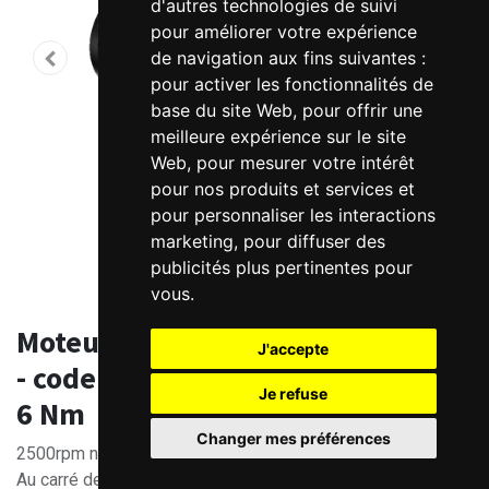
d'autres technologies de suivi
pour améliorer votre expérience
de navigation aux fins suivantes :
pour activer les fonctionnalités de
base du site Web
,
pour offrir une
meilleure expérience sur le site
Web
,
pour mesurer votre intérêt
pour nos produits et services et
pour personnaliser les interactions
marketing
,
pour diffuser des
publicités plus pertinentes pour
vous
.
Moteur Brushless AC 220V ELM2M
J'accepte
- codeur 23bits optique - 1500W -
Je refuse
6 Nm
Changer mes préférences
2500rpm nom.
Au carré de 130mm