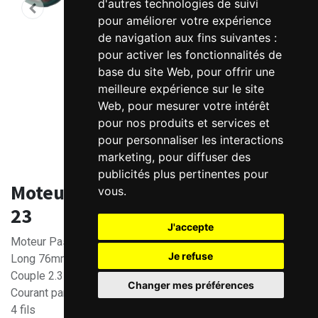
d'autres technologies de suivi
pour améliorer votre expérience
de navigation aux fins suivantes :
pour activer les fonctionnalités de
base du site Web
,
pour offrir une
meilleure expérience sur le site
Web
,
pour mesurer votre intérêt
pour nos produits et services et
pour personnaliser les interactions
marketing
,
pour diffuser des
publicités plus pertinentes pour
Moteur pas à pas 2.3 Nm - Nema
vous
.
23
J'accepte
Moteur Pas à Pas Nema 23
Je refuse
Long 76mm / Arbre 6.35mm (1/4")
Couple 2.3Nm
Changer mes préférences
Courant par phase 4A
4 fils