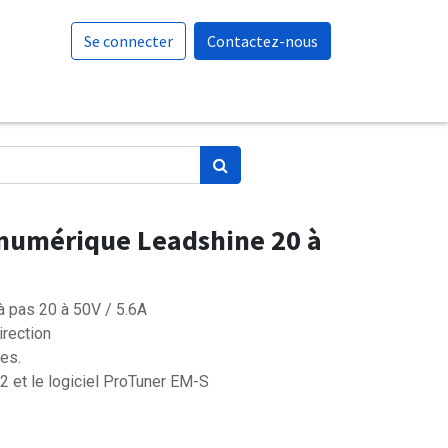
Se connecter
Contactez-nous
 numérique Leadshine 20 à
à pas 20 à 50V / 5.6A
rection
es.
 et le logiciel ProTuner EM-S