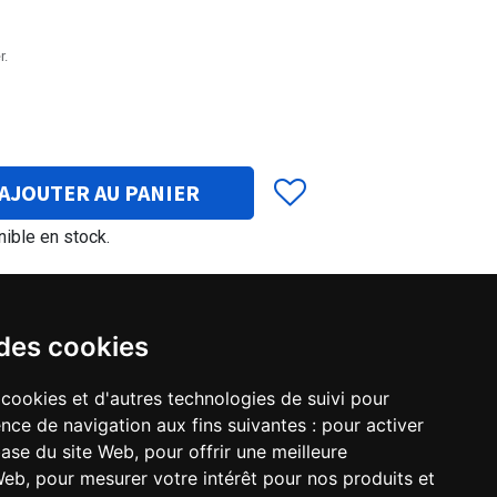
r.
AJOUTER AU PANIER
ible en stock.
 des cookies
 cookies et d'autres technologies de suivi pour
nce de navigation aux fins suivantes :
pour activer
S series
base du site Web
,
pour offrir une meilleure
 Web
,
pour mesurer votre intérêt pour nos produits et