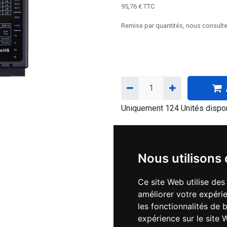
95,76
€
TTC
Remise par quantités, nous consulte
Uniquement 124 Unités dispon
Téléchargements :
Nous utilisons
Manuel Protuner
Ce site Web utilise des
améliorer votre expérie
ProTuner software for EM-
les fonctionnalités de 
expérience sur le site