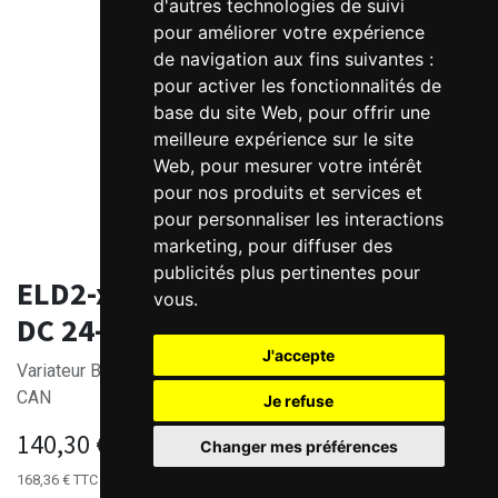
d'autres technologies de suivi
pour améliorer votre expérience
de navigation aux fins suivantes :
pour activer les fonctionnalités de
base du site Web
,
pour offrir une
meilleure expérience sur le site
Web
,
pour mesurer votre intérêt
pour nos produits et services et
pour personnaliser les interactions
marketing
,
pour diffuser des
publicités plus pertinentes pour
ELD2-xx7005 Variateur Brushless
vous
.
DC 24-70V 5A
J'accepte
Variateur Brushless DC 24-70V 5A - RS485/Pulses+Dir, ou
CAN
Je refuse
140,30
€
HT
Changer mes préférences
168,36
€
TTC