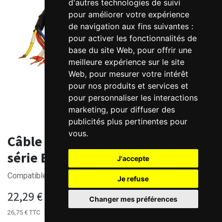
d'autres technologies de suivi
pour améliorer votre expérience
de navigation aux fins suivantes :
pour activer les fonctionnalités de
base du site Web
,
pour offrir une
meilleure expérience sur le site
Web
,
pour mesurer votre intérêt
pour nos produits et services et
pour personnaliser les interactions
marketing
,
pour diffuser des
publicités plus pertinentes pour
vous
.
Câble puissance RZB pour moteur
série ELM2M Leadshine 180mm
J'accepte
Compatibles variateurs EL6/EL7/EL8
Je refuse
22,29
€
HT
Changer mes préférences
26,75
€
TTC