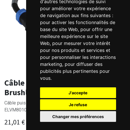
d'autres technologies de suivi
pour améliorer votre expérience
de navigation aux fins suivantes :
pour activer les fonctionnalités de
base du site Web
,
pour offrir une
meilleure expérience sur le site
Web
,
pour mesurer votre intérêt
pour nos produits et services et
pour personnaliser les interactions
marketing
,
pour diffuser des
publicités plus pertinentes pour
vous
.
Câble puissance -263 pour moteur
Brushless ELVM80100 Leadshine
J'accepte
Câble puissance pour moteur Brushless Leadshine
Je refuse
ELVM80100 - 3 mètres
Changer mes préférences
21,01
€
HT