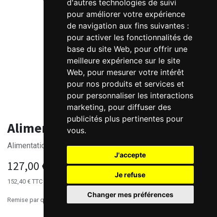
d'autres technologies de suivi
pour améliorer votre expérience
de navigation aux fins suivantes :
pour activer les fonctionnalités de
base du site Web
,
pour offrir une
meilleure expérience sur le site
Web
,
pour mesurer votre intérêt
pour nos produits et services et
pour personnaliser les interactions
marketing
,
pour diffuser des
publicités plus pertinentes pour
Alimentation 48V 500W DIN
vous
.
Alimentation rail DIN 48V/10.5A
J'accepte
127,00
€
HT
Je refuse
152,40
€
TTC
Changer mes préférences
Remise par quantités, nous consulter.