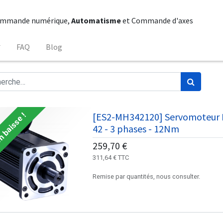
mmande numérique,
Automatisme
et Commande d'axes
FAQ
Blog
[ES2-MH342120] Servomoteur 
n baisse !
42 - 3 phases - 12Nm
259,70
€
311,64
€
TTC
Remise par quantités, nous consulter.