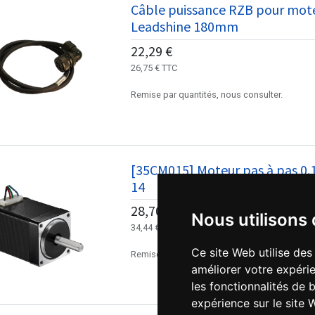
Câble puissance RZB pour mot
Leadshine 180mm
22,29
€
26,75
€
TTC
Remise par quantités, nous consulter.
[35CM015] Moteur pas à pas 0
14
28,70
€
Nous utilisons
34,44
€
TTC
Ce site Web utilise des
Remise par quantités, nous consulter.
améliorer votre expérie
les fonctionnalités de 
expérience sur le site