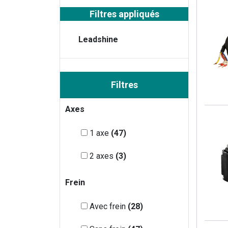
Filtres appliqués
Leadshine
Filtres
Axes
1 axe
(
47
)
2 axes
(
3
)
Frein
Avec frein
(
28
)