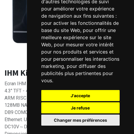
d'autres technologies de suivi
pour améliorer votre expérience
de navigation aux fins suivantes :
pour activer les fonctionnalités de
base du site Web
,
pour offrir une
meilleure expérience sur le site
Web
,
pour mesurer votre intérêt
pour nos produits et services et
pour personnaliser les interactions
marketing
,
pour diffuser des
IHM Kinco écran 4.3" - Ethernet
publicités plus pertinentes pour
vous
.
Ecran IHM 16.77M de couleurs
4.3" TFT - 480*272 pixels - Tactile
J'accepte
ARM RISC 32Bit 792MHz
128MB NAND Flash Memory+128MB DDR3 Memory
Je refuse
DB9 COM0:RS232/RS485/RS422; COM2:RS232
Ethernet. USB Host, USB pour programmation
Changer mes préférences
DC10V～DC28V - 2W. ABS - Noir
Dimensions(mm) : 132mm*102mm*33mm