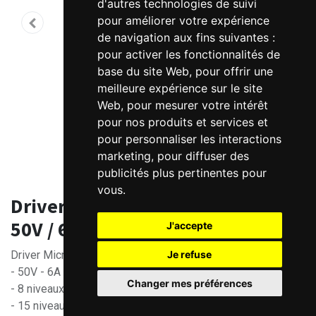
d'autres technologies de suivi
pour améliorer votre expérience
de navigation aux fins suivantes :
pour activer les fonctionnalités de
base du site Web
,
pour offrir une
meilleure expérience sur le site
Web
,
pour mesurer votre intérêt
pour nos produits et services et
pour personnaliser les interactions
marketing
,
pour diffuser des
publicités plus pertinentes pour
vous
.
Driver pas à pas numérique Kinco
50V / 6A
J'accepte
Je refuse
Driver Micropas 2CM560
- 50V - 6A
Changer mes préférences
- 8 niveaux de réglage de courant de 1.8~6A
- 15 niveaux de résolution de 200~25 600 pas